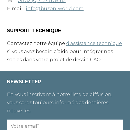
Tel. :
00 32 (0) 4 248 39 83
E-mail :
info@buzon-world.com
SUPPORT TECHNIQUE
Contactez notre équipe
d’assistance technique
si vous avez besoin d’aide pour intégrer nos
socles dans votre projet de dessin CAO.
NEWSLETTER
En vous inscrivant à notre liste de diffusion,
vous serez toujours informé des dernières
nouvelles.
Email