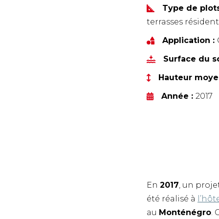
Type de plot
terrasses résident
Application :
Surface du so
Hauteur moye
Année :
2017
En
2017
, un proj
été réalisé à
l’hôt
au
Monténégro
.