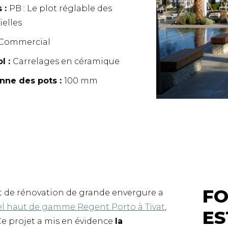
s :
PB : Le plot réglable des
ielles
Commercial
l :
Carrelages en céramique
nne des pots :
100 mm
FO
et de rénovation de grande envergure a
el haut de gamme Regent Porto à Tivat
,
ES
 Ce projet a mis en évidence
la