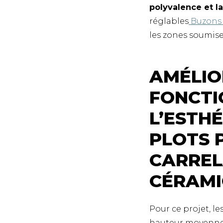
polyvalence et l
réglables
Buzons
les zones soumise
AMÉLIO
FONCTI
L’ESTH
PLOTS P
CARREL
CÉRAM
Pour ce projet, le
hauteur moyenn