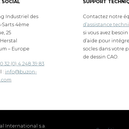
E SOCIAL
SUPPORT TECHNI
g Industriel des
Contactez notre é
-Sarts 4ème
d’assistance techn
e, 25
si vous avez besoin
Herstal
d’aide pour intégr
um – Europe
socles dans votre p
de dessin CAO.
0 32 (0) 4 248 39 83
l :
info@buzon-
d.com
 International s.a.