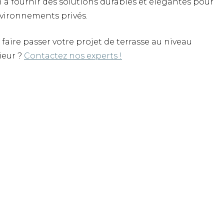
 à fournir des solutions durables et élégantes pour
nvironnements privés.
 faire passer votre projet de terrasse au niveau
ieur ?
Contactez nos experts !