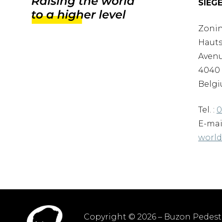
SIÈG
Zonin
Hauts
Avenu
4040 
Belgi
Tel. :
0
E-mai
worl
Copyright © 2026 – Buzon Pedestal