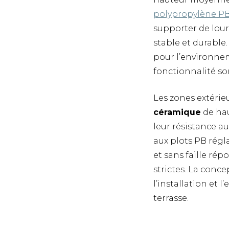
polypropylène P
supporter de lour
stable et durable.
pour l’environneme
fonctionnalité son
Les zones extérie
céramique
de hau
leur résistance a
aux plots PB régl
et sans faille ré
strictes. La conc
l’installation et l
terrasse.