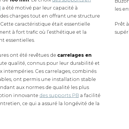
Buzon
B
a été motivé par leur capacité à
les e
des charges tout en offrant une structure
 Cette caractéristique était essentielle
Prêt à
nt à fort trafic où l’esthétique et la
supér
t essentielles.
ures ont été revêtues de
carrelages en
te qualité, connus pour leur durabilité et
ux intempéries. Ces carrelages, combinés
ables, ont permis une installation stable
pondant aux normes de qualité les plus
eption innovante
des supports PB
a facilité
’entretien, ce qui a assuré la longévité de la