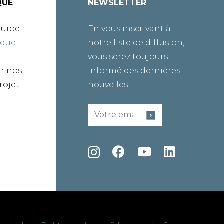
QUE
NEWSLETTER
quipe
En vous inscrivant à
ique
notre liste de diffusion,
vous serez toujours
er nos
informé des dernières
rojet
nouvelles.
Email
(Required)