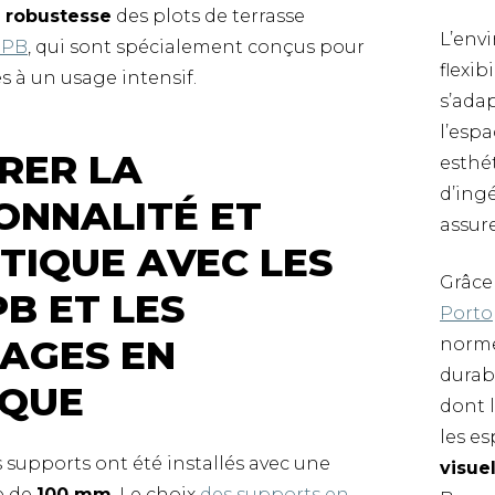
a robustesse
des plots de terrasse
L’envi
 PB
, qui sont spécialement conçus pour
flexib
s à un usage intensif.
s’ada
l’espa
RER LA
esthét
d’ing
ONNALITÉ ET
assure
ÉTIQUE AVEC LES
Grâce
B ET LES
Porto
AGES EN
norme
durabi
IQUE
dont 
les e
s supports ont été installés avec une
visue
e de
100 mm
. Le choix
des supports en