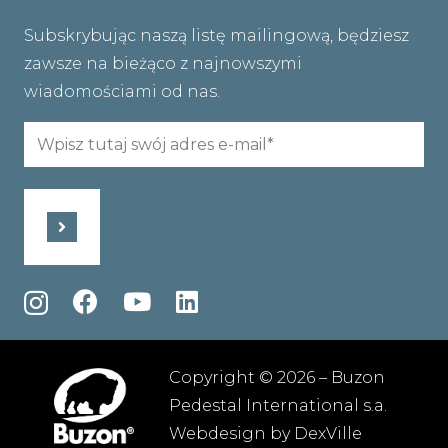
Subskrybując naszą listę mailingową, będziesz
zawsze na bieżąco z najnowszymi
wiadomościami od nas.
Email
(wymagane)
Copyright © 2026 – Buzon
Pedestal International s.a.
Webdesign by
DexVille