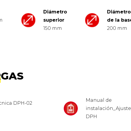
Diámetro
Diámetro
m
superior
de la bas
150 mm
200 mm
RGAS
Manual de
écnica DPH-02
instalación_Ajuste
DPH