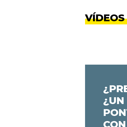
VÍDEOS
¿PR
¿UN
PON
CON