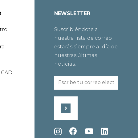
O
NEWSLETTER
tro
Suscribiéndote a
nuestra lista de correo
ra
estarás siempre al día de
nuestras últimas
noticias.
 CAD.
Email
(Obligatorio)