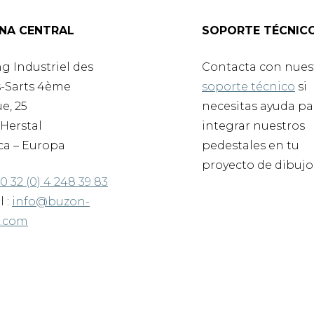
INA CENTRAL
SOPORTE TÉCNIC
g Industriel des
Contacta con nues
-Sarts 4ème
soporte técnico
si
e, 25
necesitas ayuda pa
Herstal
integrar nuestros
ca – Europa
pedestales en tu
proyecto de dibujo
0 32 (0) 4 248 39 83
l :
info@buzon-
d.com