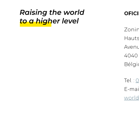
OFIC
Zonin
Hauts
Avenu
4040 
Bélgi
Tel. :
0
E-mai
worl