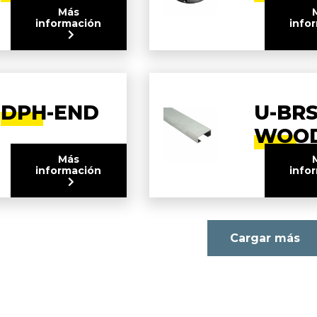
Más
información
info
DPH-END
U-BRS
WOO
Más
información
info
Cargar más