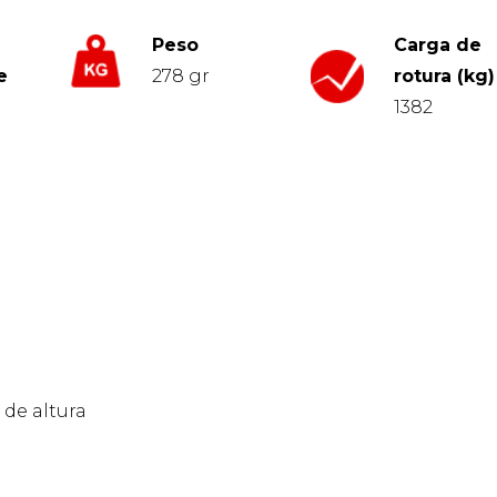
Peso
Carga de
e
278 gr
rotura (kg)
1382
 de altura