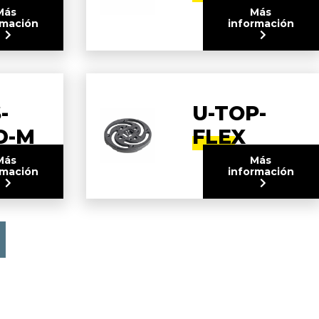
Más
Más
rmación
información
-
U-TOP-
D-M
FLEX
Más
Más
rmación
información