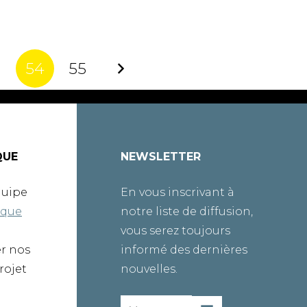
3
54
55
QUE
NEWSLETTER
quipe
En vous inscrivant à
ique
notre liste de diffusion,
vous serez toujours
er nos
informé des dernières
rojet
nouvelles.
Email