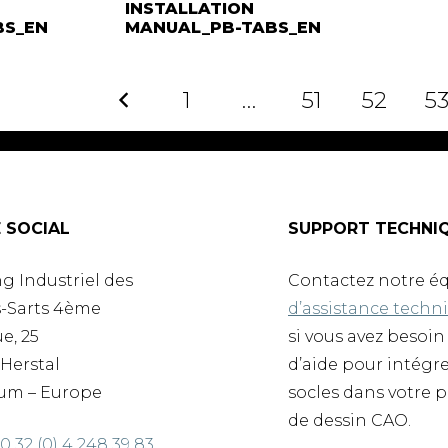
INSTALLATION
BS_EN
MANUAL_PB-TABS_EN
1
…
51
52
5
E SOCIAL
SUPPORT TECHNI
g Industriel des
Contactez notre é
-Sarts 4ème
d’assistance techn
e, 25
si vous avez besoin
Herstal
d’aide pour intégr
um – Europe
socles dans votre p
de dessin CAO.
0 32 (0) 4 248 39 83