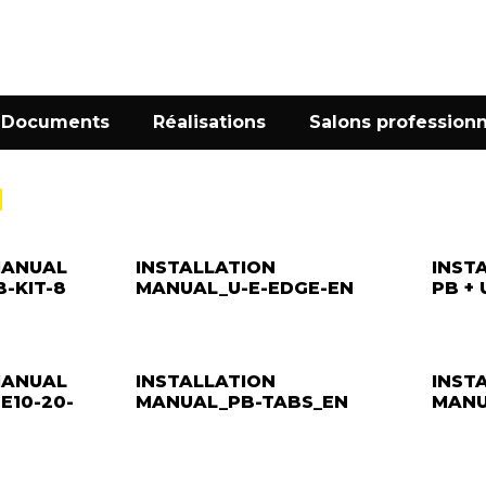
Documents
Réalisations
Salons professionn
MANUAL
INSTALLATION
INST
B-KIT-8
MANUAL_U-E-EDGE-EN
PB +
MANUAL
INSTALLATION
INST
-E10-20-
MANUAL_PB-TABS_EN
MANU