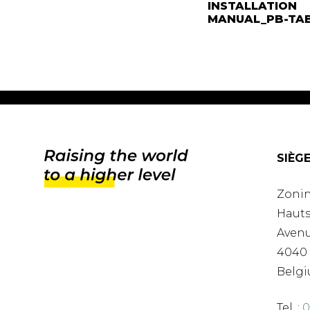
INSTALLATION
MANUAL_PB-TA
SIÈG
Zonin
Hauts
Avenu
4040 
Belgi
Tel. :
0