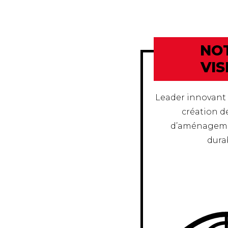
NO
VIS
Leader innovant
création d
d’aménageme
dura