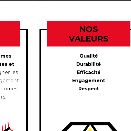
NOS
VALEURS
èmes
Qualité
ues et
Durabilité
ner les
Efficacité
nagement
Engagement
tonomes
Respect
rs.