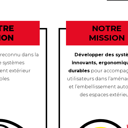
TRE
NOTRE
ION
MISSION
 reconnu dans la
Développer des syst
e systèmes
innovants, ergonomiq
nt extérieur
durables
pour accompag
bles.
utilisateurs dans l’amé
et l’embellissement au
des espaces extérieu