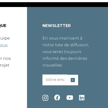
QUE
NEWSLETTER
quipe
En vous inscrivant à
ique
notre liste de diffusion,
vous serez toujours
er nos
informé des dernières
rojet
nouvelles.
Email
(Nécessaire)