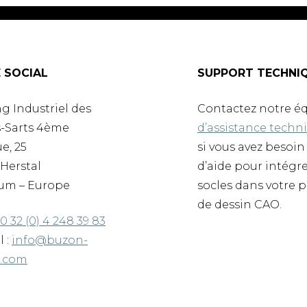
E SOCIAL
SUPPORT TECHNI
g Industriel des
Contactez notre é
-Sarts 4ème
d’assistance techn
e, 25
si vous avez besoin
Herstal
d’aide pour intégr
um – Europe
socles dans votre p
de dessin CAO.
0 32 (0) 4 248 39 83
l :
info@buzon-
d.com