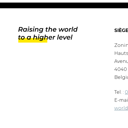
SIÈG
Zonin
Hauts
Avenu
4040 
Belgi
Tel. :
0
E-mai
worl