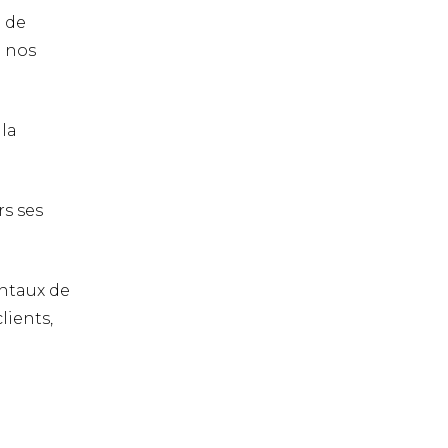
n de
e nos
 la
rs ses
entaux de
lients,