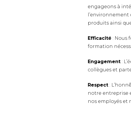
engageons à intég
l’environnement d
produits ainsi qu
Efficacité
: Nous f
formation nécessa
Engagement
: L’
collègues et part
Respect
: L’honnê
notre entreprise 
nos employés et n