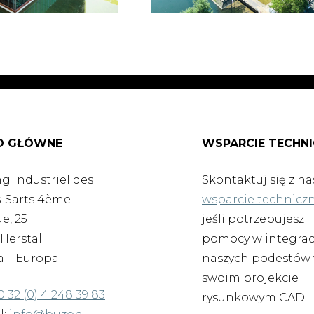
O GŁÓWNE
WSPARCIE TECHN
g Industriel des
Skontaktuj się z n
-Sarts 4ème
wsparcie technicz
e, 25
jeśli potrzebujesz
Herstal
pomocy w integrac
a – Europa
naszych podestów
swoim projekcie
0 32 (0) 4 248 39 83
rysunkowym CAD.