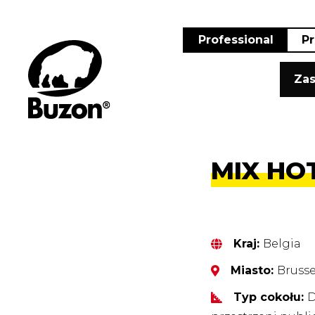
Professional
Pr
Zas
MIX HO
Kraj:
Belgia
Miasto:
Brusse
Typ cokołu:
D