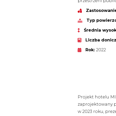
przestrzeni publ
Zastosowani
Typ powierzc
Średnia wyso
Liczba donic
Rok:
2022
Projekt hotelu MI
zaprojektowany p
w 2023 roku, prez