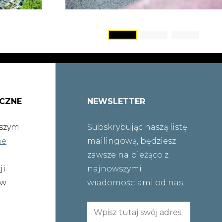
ICZNE
NEWSLETTER
aszym
Subskrybując naszą listę
ne
mailingową, będziesz
zawsze na bieżąco z
ji
najnowszymi
 w
wiadomościami od nas.
Email
(wymagane)