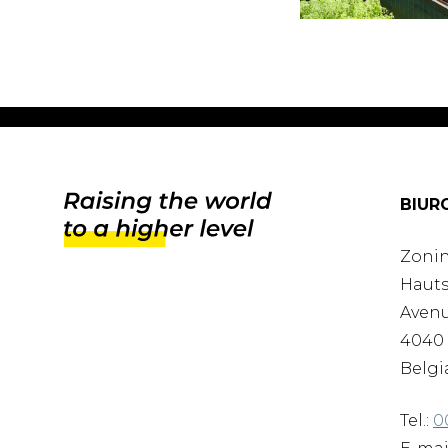
BIUR
Zonin
Hauts
Avenu
4040 
Belgi
Tel.:
0