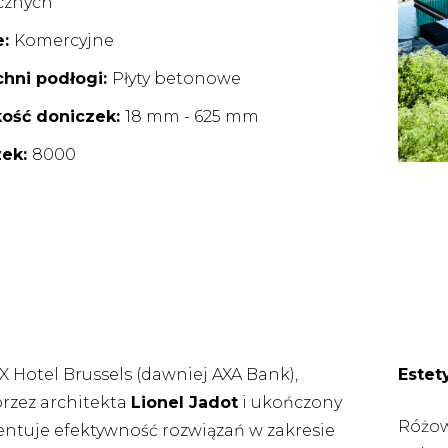
icznych
e:
Komercyjne
hni podłogi:
Płyty betonowe
kość doniczek:
18 mm - 625 mm
zek:
8000
X Hotel Brussels (dawniej AXA Bank),
Estet
rzez architekta
Lionel Jadot
i ukończony
Różow
entuje efektywność rozwiązań w zakresie