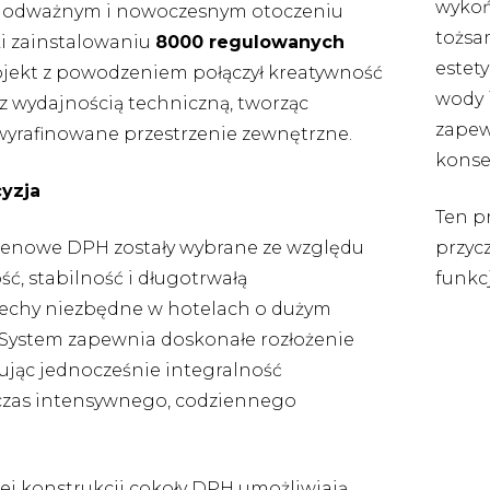
wykoń
 odważnym i nowoczesnym otoczeniu
tożsa
i zainstalowaniu
8000 regulowanych
estet
rojekt z powodzeniem połączył kreatywność
wody 
z wydajnością techniczną, tworząc
zapew
yrafinowane przestrzenie zewnętrzne.
konse
yzja
Ten p
lenowe DPH zostały wybrane ze względu
przyc
ść, stabilność i długotrwałą
funkc
echy niezbędne w hotelach o dużym
 System zapewnia doskonałe rozłożenie
ując jednocześnie integralność
czas intensywnego, codziennego
ej konstrukcji cokoły DPH umożliwiają