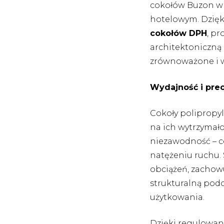
cokołów Buzon w
hotelowym. Dzięk
cokołów DPH
, p
architektoniczną 
zrównoważone i w
Wydajność i prec
Cokoły polipropy
na ich wytrzymało
niezawodność – c
natężeniu ruchu.
obciążeń, zachow
strukturalną pod
użytkowania.
Dzięki regulowan