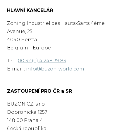
HLAVNÍ KANCELÁŘ
Zoning Industriel des Hauts-Sarts 4ème
Avenue, 25
4040 Herstal
Belgium – Europe
Tel. :
00 32 (0) 4 248 39 83
E-mail :
info@buzon-world.com
ZASTOUPENÍ PRO ČR a SR
BUZON CZ, s.r.o.
Dobronická 1257
148 00 Praha 4
Česká republika