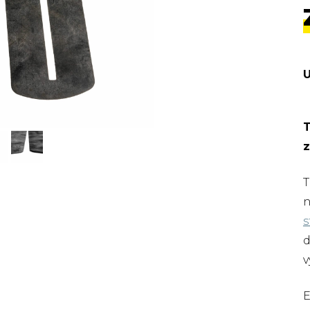
T
z
T
n
s
d
v
E