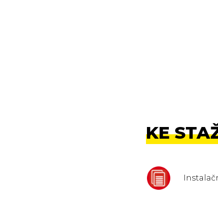
KE STA
Instala