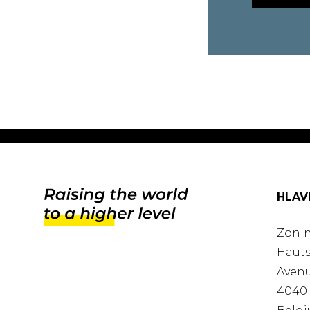
HLAV
Zonin
Hauts
Avenu
4040 