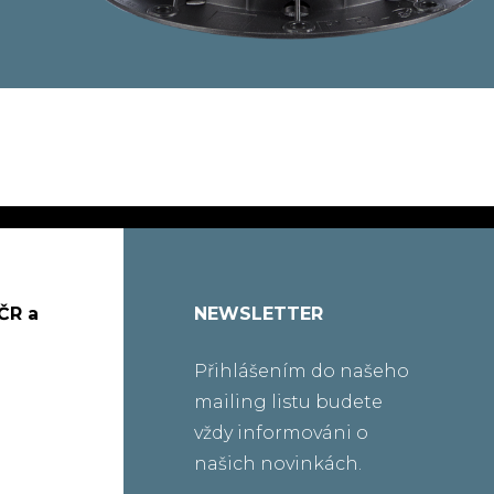
ČR a
NEWSLETTER
Přihlášením do našeho
mailing listu budete
vždy informováni o
našich novinkách.