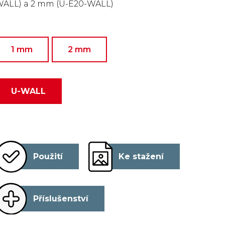
ALL) a 2 mm (U-E20-WALL)
1 mm
2 mm
U-WALL
Použití
Ke stažení
Příslušenství