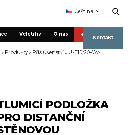
Čeština
ace
Veletrhy
O nás
Kalkulačka
Kontakt
e
»
Produkty
»
Příslušenství
»
U-E10/20-WALL
TLUMICÍ PODLOŽKA
PRO DISTANČNÍ
STĚNOVOU