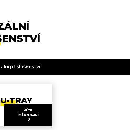
ZÁLNÍ
ŠENSTVÍ
ální příslušenství
U-TRAY
Více
informací