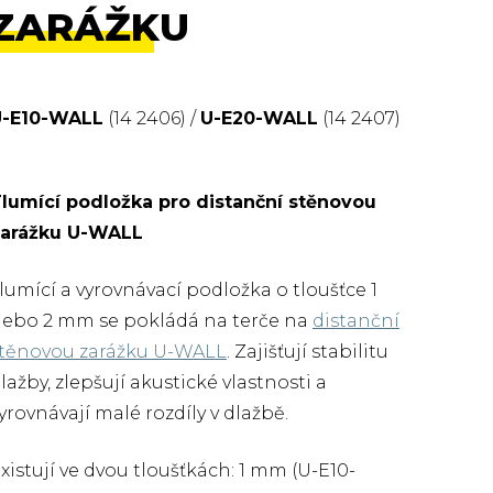
ZARÁŽKU
U-E10-WALL
(14 2406) /
U-E20-WALL
(14 2407)
lumící podložka pro distanční stěnovou
arážku U-WALL
lumící a vyrovnávací podložka o tloušťce 1
ebo 2 mm se pokládá na terče na
distanční
těnovou zarážku U-WALL
. Zajišťují stabilitu
lažby, zlepšují akustické vlastnosti a
yrovnávají malé rozdíly v dlažbě.
xistují ve dvou tloušťkách: 1 mm (U-E10-