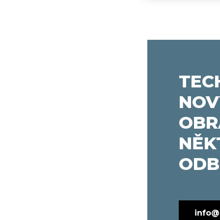
TEC
NOV
OBR
NĚK
ODB
info@