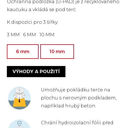
Ochranná podložka (U-PAD) je z recyklovaného
kaučuku a vkládá se pod terč.
K dispozici pro 3 šířky:
3 MM 6 MM 10 MM
6 mm
10 mm
VÝHODY A POUŽITÍ
Umožňuje pokládku terče na
plochu s nerovným podkladem,
například hrubý beton.
Chrání hydroizolační fólii před