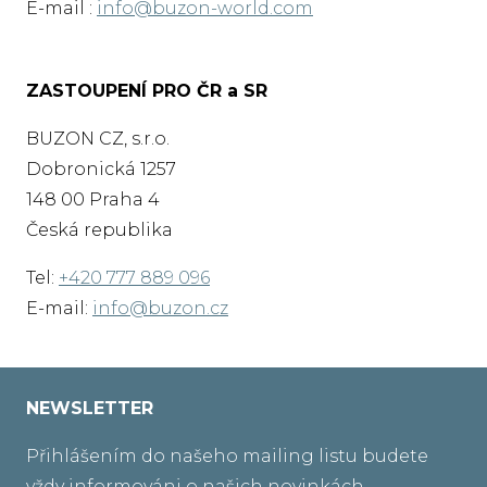
E-mail :
info@buzon-world.com
ZASTOUPENÍ PRO ČR a SR
BUZON CZ, s.r.o.
Dobronická 1257
148 00 Praha 4
Česká republika
Tel:
+420 777 889 096
E-mail:
info@buzon.cz
NEWSLETTER
Přihlášením do našeho mailing listu budete
vždy informováni o našich novinkách.