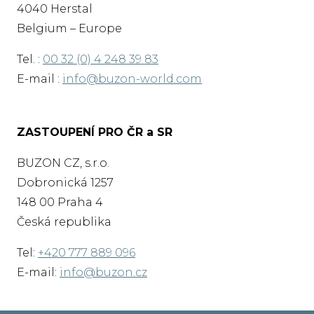
4040 Herstal
Belgium – Europe
Tel. :
00 32 (0) 4 248 39 83
E-mail :
info@buzon-world.com
ZASTOUPENÍ PRO ČR a SR
BUZON CZ, s.r.o.
Dobronická 1257
148 00 Praha 4
Česká republika
Tel:
+420 777 889 096
E-mail:
info@buzon.cz