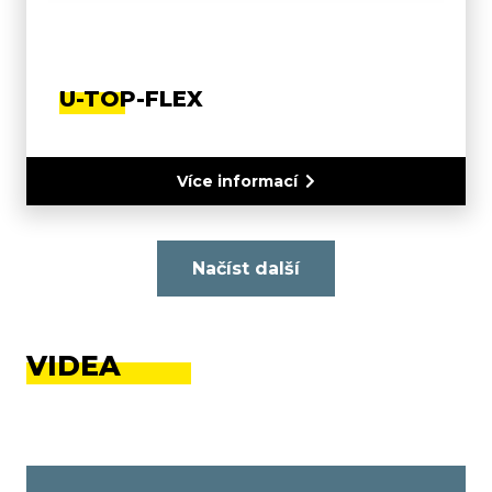
U-TOP-FLEX
Více informací
Načíst další
VIDEA