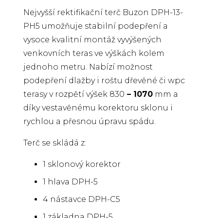
Nejvyšší rektifikační terč Buzon DPH-13-
PH5 umožňuje stabilní podepření a
vysoce kvalitní montáž vyvýšených
venkovních teras ve výškách kolem
jednoho metru. Nabízí možnost
podepření dlažby i roštu dřevěné či wpc
terasy v rozpětí výšek 830
–
1070
mm a
díky vestavěnému korektoru sklonu i
rychlou a přesnou úpravu spádu.
Terč se skládá z:
1 sklonový korektor
1 hlava DPH-5
4 nástavce DPH-C5
1 základna DPH-5