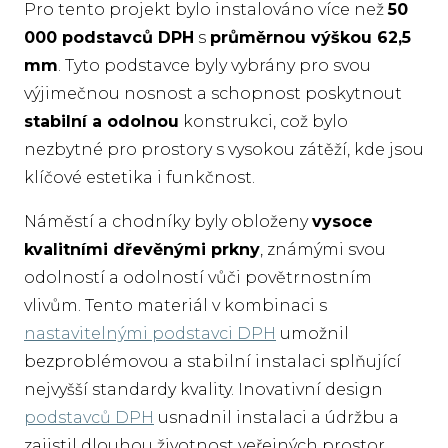
Pro tento projekt bylo instalováno více než
50
000 podstavců DPH
s
průměrnou výškou 62,5
mm
. Tyto podstavce byly vybrány pro svou
výjimečnou nosnost a schopnost poskytnout
stabilní a odolnou
konstrukci, což bylo
nezbytné pro prostory s vysokou zátěží, kde jsou
klíčové estetika i funkčnost.
Náměstí a chodníky byly obloženy
vysoce
kvalitními dřevěnými prkny
, známými svou
odolností a odolností vůči povětrnostním
vlivům. Tento materiál v kombinaci s
nastavitelnými podstavci DPH
umožnil
bezproblémovou a stabilní instalaci splňující
nejvyšší standardy kvality. Inovativní design
podstavců DPH
usnadnil instalaci a údržbu a
zajistil dlouhou životnost veřejných prostor.