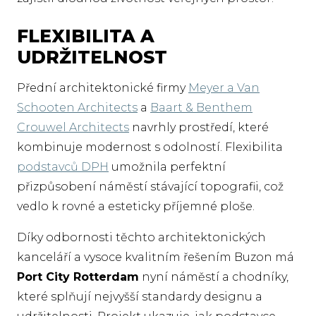
FLEXIBILITA A
UDRŽITELNOST
Přední architektonické firmy
Meyer a Van
Schooten Architects
a
Baart & Benthem
Crouwel Architects
navrhly prostředí, které
kombinuje modernost s odolností. Flexibilita
podstavců DPH
umožnila perfektní
přizpůsobení náměstí stávající topografii, což
vedlo k rovné a esteticky příjemné ploše.
Díky odbornosti těchto architektonických
kanceláří a vysoce kvalitním řešením Buzon má
Port City Rotterdam
nyní náměstí a chodníky,
které splňují nejvyšší standardy designu a