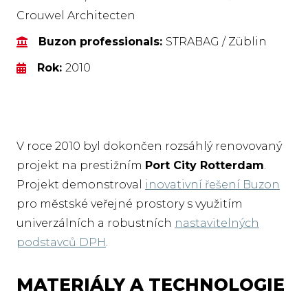
Crouwel Architecten
Buzon professionals:
STRABAG / Züblin
Rok:
2010
V roce 2010 byl dokončen rozsáhlý renovovaný
projekt na prestižním
Port City Rotterdam
.
Projekt demonstroval
inovativní řešení Buzon
pro městské veřejné prostory s využitím
univerzálních a robustních
nastavitelných
podstavců DPH
.
MATERIÁLY A TECHNOLOGIE