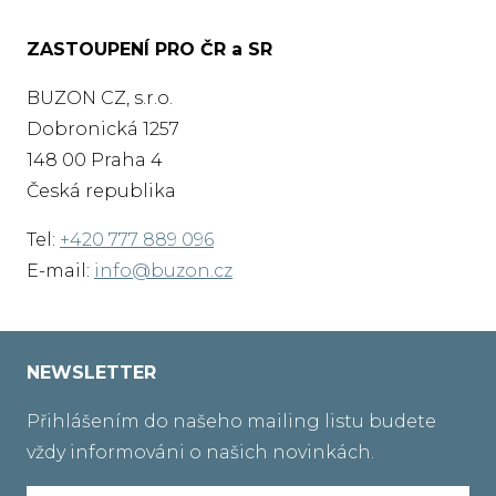
ZASTOUPENÍ PRO ČR a SR
BUZON CZ, s.r.o.
Dobronická 1257
148 00 Praha 4
Česká republika
Tel:
+420 777 889 096
E-mail:
info@buzon.cz
NEWSLETTER
Přihlášením do našeho mailing listu budete
vždy informováni o našich novinkách.