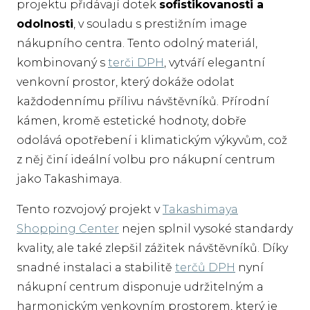
projektu přidávají dotek
sofistikovanosti a
odolnosti
, v souladu s prestižním image
nákupního centra. Tento odolný materiál,
kombinovaný s
terči DPH
, vytváří elegantní
venkovní prostor, který dokáže odolat
každodennímu přílivu návštěvníků. Přírodní
kámen, kromě estetické hodnoty, dobře
odolává opotřebení i klimatickým výkyvům, což
z něj činí ideální volbu pro nákupní centrum
jako Takashimaya.
Tento rozvojový projekt v
Takashimaya
Shopping Center
nejen splnil vysoké standardy
kvality, ale také zlepšil zážitek návštěvníků. Díky
snadné instalaci a stabilitě
terčů DPH
nyní
nákupní centrum disponuje udržitelným a
harmonickým venkovním prostorem, který je