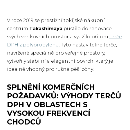
V roce 2019 se prestižní tokijské nákupní
centrum
Takashimaya
pustilo do renovace
svých venkovních prostor a využilo přitom
terče
DPH z polypropylenu
. Tyto nastavitelné terče,
navržené speciálně pro veřejné prostory,
vytvořily stabilní a elegantní povrch, který je
ideálně vhodný pro rušné pěší zóny.
SPLNĚNÍ KOMERČNÍCH
POŽADAVKŮ: VÝHODY TERČŮ
DPH V OBLASTECH S
VYSOKOU FREKVENCÍ
CHODCŮ