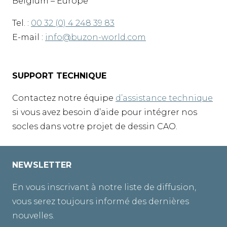
Belgium – Europe
Tel. :
00 32 (0) 4 248 39 83
E-mail :
info@buzon-world.com
SUPPORT TECHNIQUE
Contactez notre équipe
d’assistance technique
si vous avez besoin d’aide pour intégrer nos
socles dans votre projet de dessin CAO.
NEWSLETTER
En vous inscrivant à notre liste de diffusion,
vous serez toujours informé des dernières
nouvelles.