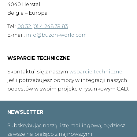
4040 Herstal
Belgia – Europa
Tel.:
00 32 (0) 4 248 39 83
E-mail:
info@buzon-world.com
WSPARCIE TECHNICZNE
Skontaktuj się z naszym
wsparcie techniczne
jeśli potrzebujesz pomocy w integracji naszych
podestów w swoim projekcie rysunkowym CAD.
NEWSLETTER
Subskrybując naszą listę mailingową, będziesz
zawsze na bieżąco z najnowszymi