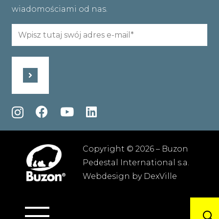
wiadomościami od nas.
Email
(wymagane)
Copyright © 2026 – Buzon
Pedestal International s.a.
Webdesign by
DexVille
Regulamin
–
Polityka prywatności
–
Mapa
strony