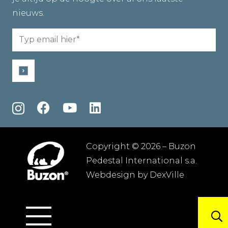
nieuws.
Email
(Required)
Copyright © 2026 – Buzon
Pedestal International s.a.
Webdesign by
DexVille
Algemene voorwaarden
–
Privacybeleid
–
Sitemap