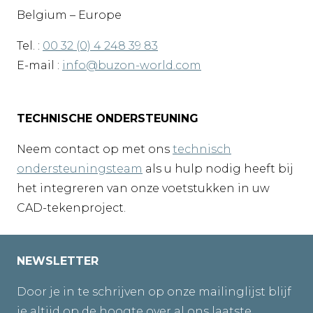
Belgium – Europe
Tel. :
00 32 (0) 4 248 39 83
E-mail :
info@buzon-world.com
TECHNISCHE ONDERSTEUNING
Neem contact op met ons
technisch
ondersteuningsteam
als u hulp nodig heeft bij
het integreren van onze voetstukken in uw
CAD-tekenproject.
NEWSLETTER
Door je in te schrijven op onze mailinglijst blijf
je altijd op de hoogte over al ons laatste