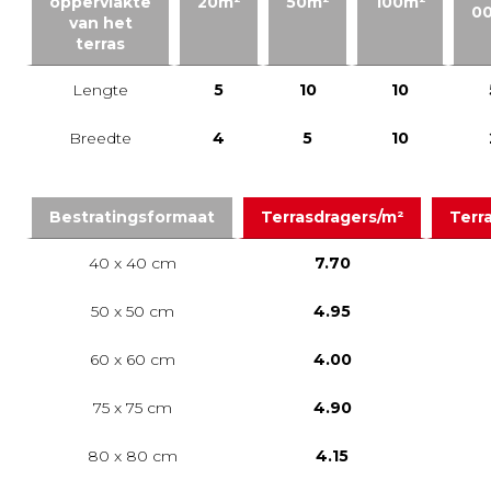
oppervlakte
20m²
50m²
100m²
0
van het
terras
Lengte
5
10
10
Breedte
4
5
10
Bestratingsformaat
Terrasdragers/m²
Terr
40 x 40 cm
7.70
50 x 50 cm
4.95
60 x 60 cm
4.00
75 x 75 cm
4.90
80 x 80 cm
4.15