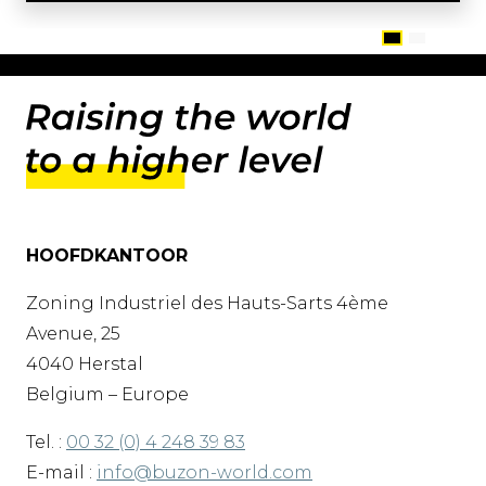
HOOFDKANTOOR
Zoning Industriel des Hauts-Sarts 4ème
Avenue, 25
4040 Herstal
Belgium – Europe
Tel. :
00 32 (0) 4 248 39 83
E-mail :
info@buzon-world.com