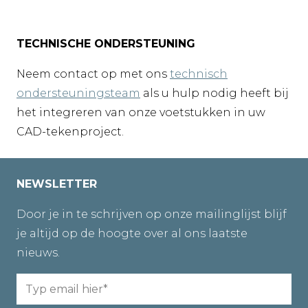
TECHNISCHE ONDERSTEUNING
Neem contact op met ons
technisch
ondersteuningsteam
als u hulp nodig heeft bij
het integreren van onze voetstukken in uw
CAD-tekenproject.
NEWSLETTER
Door je in te schrijven op onze mailinglijst blijf
je altijd op de hoogte over al ons laatste
nieuws.
Email
(Required)