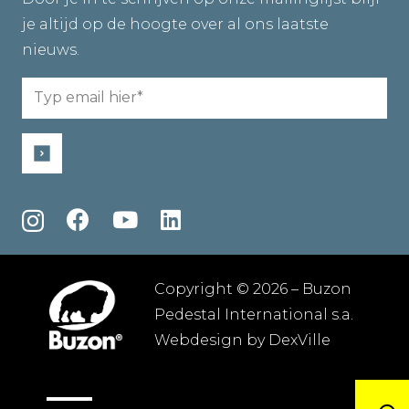
je altijd op de hoogte over al ons laatste
nieuws.
Email
(Required)
Copyright © 2026 – Buzon
Pedestal International s.a.
Webdesign by
DexVille
Algemene voorwaarden
–
Privacybeleid
–