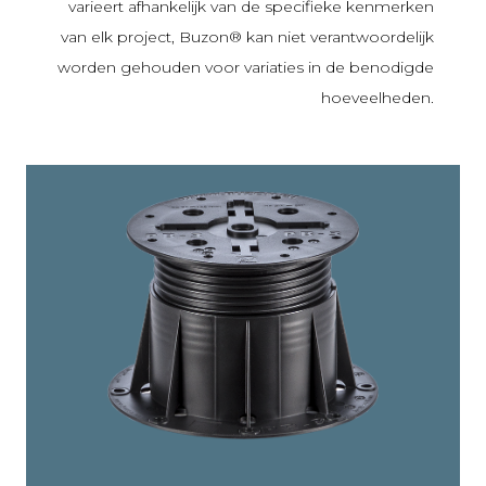
varieert afhankelijk van de specifieke kenmerken
van elk project, Buzon® kan niet verantwoordelijk
worden gehouden voor variaties in de benodigde
hoeveelheden.