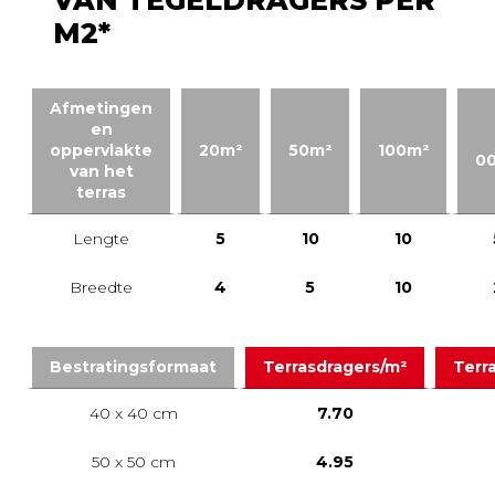
VAN TEGELDRAGERS PER
M2*
Afmetingen
en
oppervlakte
20m²
50m²
100m²
0
van het
terras
Lengte
5
10
10
Breedte
4
5
10
Bestratingsformaat
Terrasdragers/m²
Terr
40 x 40 cm
7.70
50 x 50 cm
4.95