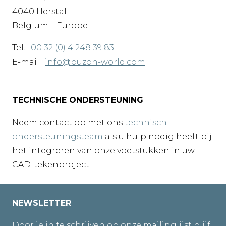
4040 Herstal
Belgium – Europe
Tel. :
00 32 (0) 4 248 39 83
E-mail :
info@buzon-world.com
TECHNISCHE ONDERSTEUNING
Neem contact op met ons
technisch
ondersteuningsteam
als u hulp nodig heeft bij
het integreren van onze voetstukken in uw
CAD-tekenproject.
NEWSLETTER
Door je in te schrijven op onze mailinglijst blijf