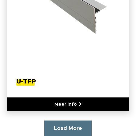
U-TFP
Meer info
Load More