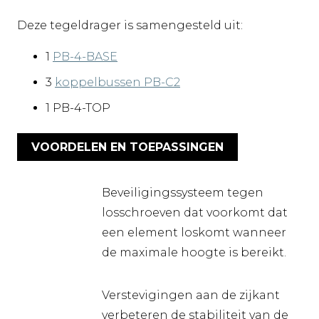
Deze tegeldrager is samengesteld uit:
1
PB-4-BASE
3
koppelbussen PB-C2
1 PB-4-TOP
VOORDELEN EN TOEPASSINGEN
Beveiligingssysteem tegen
losschroeven dat voorkomt dat
een element loskomt wanneer
de maximale hoogte is bereikt.
Verstevigingen aan de zijkant
verbeteren de stabiliteit van de