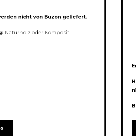
erden nicht von Buzon geliefert.
g:
Naturholz oder Komposit
E
H
n
B
os