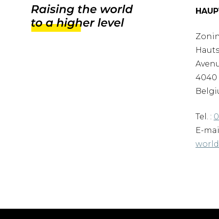
HAUP
Zonin
Hauts
Avenu
4040 
Belgi
Tel. :
0
E-mai
worl