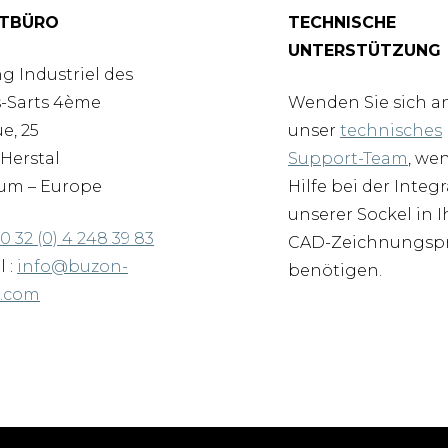
TBÜRO
TECHNISCHE
UNTERSTÜTZUNG
g Industriel des
-Sarts 4ème
Wenden Sie sich a
e, 25
unser
technisches
Herstal
Support-Team
, we
um – Europe
Hilfe bei der Integ
unserer Sockel in I
0 32 (0) 4 248 39 83
CAD-Zeichnungspr
l :
info@buzon-
benötigen.
d.com