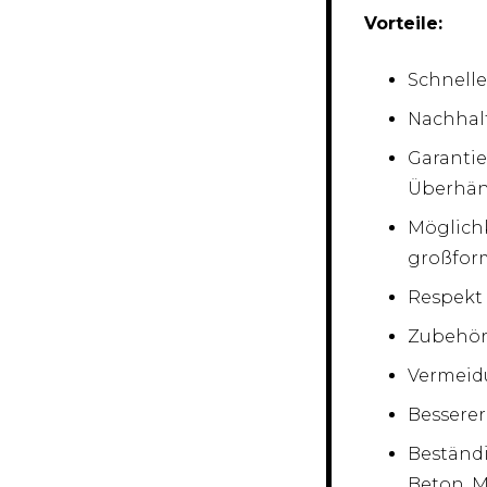
Vorteile:
Schnelle
Nachhal
Garantie
Überhä
Möglichk
großfor
Respekt
Zubehör 
Vermeid
Bessere
Beständi
Beton, M