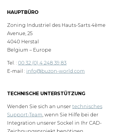
HAUPTBÜRO
Zoning Industriel des Hauts-Sarts 4ème
Avenue, 25
4040 Herstal
Belgium – Europe
Tel. :
00 32 (0) 4 248 39 83
E-mail :
info@buzon-world.com
TECHNISCHE UNTERSTÜTZUNG
Wenden Sie sich an unser
technisches
Support-Team
, wenn Sie Hilfe bei der
Integration unserer Sockel in Ihr CAD-
Zeichnungsprojekt benötigen.