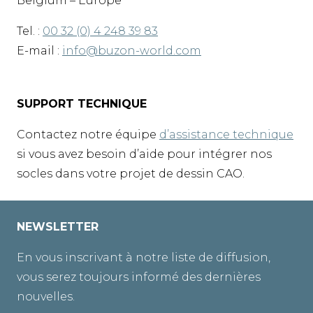
Belgium – Europe
Tel. :
00 32 (0) 4 248 39 83
E-mail :
info@buzon-world.com
SUPPORT TECHNIQUE
Contactez notre équipe
d’assistance technique
si vous avez besoin d’aide pour intégrer nos
socles dans votre projet de dessin CAO.
NEWSLETTER
En vous inscrivant à notre liste de diffusion,
vous serez toujours informé des dernières
nouvelles.