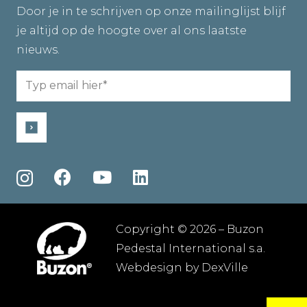
Door je in te schrijven op onze mailinglijst blijf
je altijd op de hoogte over al ons laatste
nieuws.
Email
(Required)
Copyright © 2026 – Buzon
Pedestal International s.a.
Webdesign by
DexVille
Algemene voorwaarden
–
Privacybeleid
–