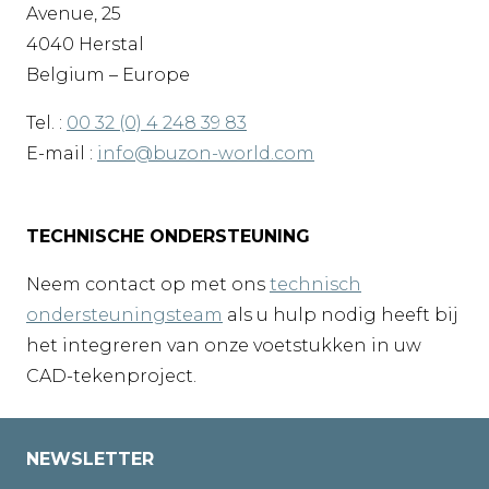
Avenue, 25
4040 Herstal
Belgium – Europe
Tel. :
00 32 (0) 4 248 39 83
E-mail :
info@buzon-world.com
TECHNISCHE ONDERSTEUNING
Neem contact op met ons
technisch
ondersteuningsteam
als u hulp nodig heeft bij
het integreren van onze voetstukken in uw
CAD-tekenproject.
NEWSLETTER