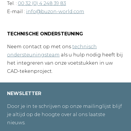
Tel. :
00 32 (0) 4 248 39 83
E-mail :
info@buzon-world.com
TECHNISCHE ONDERSTEUNING
Neem contact op met ons
technisch
ondersteuningsteam
als u hulp nodig heeft bij
het integreren van onze voetstukken in uw
CAD-tekenproject.
NEWSLETTER
Door je in te schrijven op onze mailinglijst blijf
je altijd op de hoogte over al ons laatste
nieuws.