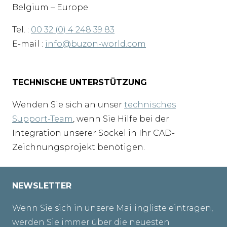
Belgium – Europe
Tel. :
00 32 (0) 4 248 39 83
E-mail :
info@buzon-world.com
TECHNISCHE UNTERSTÜTZUNG
Wenden Sie sich an unser
technisches
Support-Team
, wenn Sie Hilfe bei der
Integration unserer Sockel in Ihr CAD-
Zeichnungsprojekt benötigen.
NEWSLETTER
Wenn Sie sich in unsere Mailingliste eintragen,
werden Sie immer über die neuesten