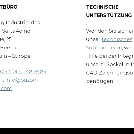
TBÜRO
TECHNISCHE
UNTERSTÜTZUNG
g Industriel des
-Sarts 4ème
Wenden Sie sich a
e, 25
unser
technisches
Herstal
Support-Team
, we
um – Europe
Hilfe bei der Integ
unserer Sockel in I
0 32 (0) 4 248 39 83
CAD-Zeichnungspr
l :
info@buzon-
benötigen.
d.com