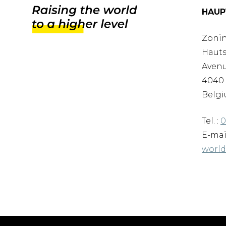
HAUP
Zonin
Hauts
Avenu
4040 
Belgi
Tel. :
0
E-mai
worl