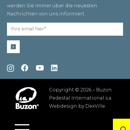
werden Sie immer über die neuesten
Nachrichten von uns informiert.
Email
(erforderlich)
Copyright © 2026 – Buzon
Pedestal International s.a.
Webdesign by
DexVille
Allgemeine geschäftsbedingungen
–
Datenschutzbestimmungen
–
Sitemap