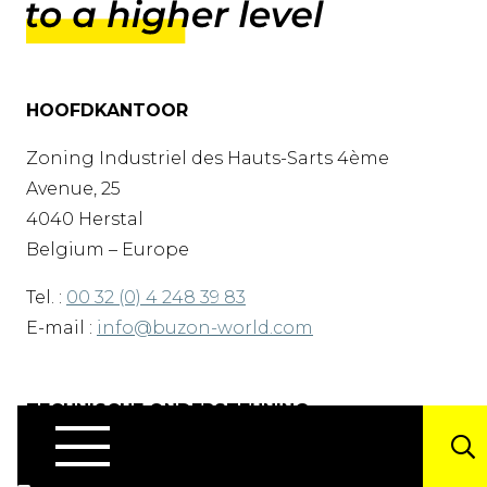
HOOFDKANTOOR
Zoning Industriel des Hauts-Sarts 4ème
Avenue, 25
4040 Herstal
Belgium – Europe
Tel. :
00 32 (0) 4 248 39 83
E-mail :
info@buzon-world.com
TECHNISCHE ONDERSTEUNING
Neem contact op met ons
technisch